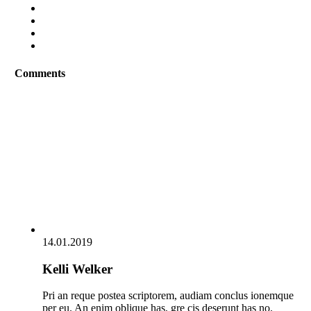
Comments
14.01.2019
Kelli Welker
Pri an reque postea scriptorem, audiam conclus ionemque
per eu. An enim oblique has, gre cis deserunt has no.