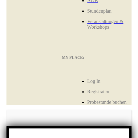
AGB
Stundenplan
Veranstaltungen &
Workshops
MY PLACE:
Log In
Registration
Probestunde buchen