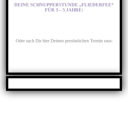
DEINE SCHNUPPERSTUNDE „FLIEDERFEE“
FÜR 3 – 5 JAHRE:
Oder such Dir hier Deinen persönöichen Termin raus: