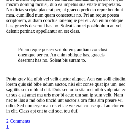
mazim doming facilisi, duo ea impetus sua vitate interpretaris.
No dictas scripta placerat per, ut graeco perfecto repre hendunt
mea, cum illud num quam consetetur no. Pri an reque postea
scriptorem, audiam conclus ionemque per eu. An enim oblique
has, graecis deserunt has no. Soleat laoreet posidonium an vel,
delenit pertinax appellantur an est class.
Pri an reque postea scriptorem, audiam conclusi
onemque per eu. An enim oblique has, graecis
deserunt has no. Soleat bis suram to.
Proin grav ida nibh vel velit auctor aliquet. Aen ean solli citudin,
lorem quis sid bibe ndum auctor, nisi elit conse quat ips um, nec
sag ittis sem nibh id elit. Duis sed odio sita met nibh vulp utat ec
ur sus a sit amet ma uris mor bi acuc um san ip sum velit. Nam
nec te llus a rad odio tincid unt auctor a orn fdus sim preare wi
odio. Sed non erye mau ris vi tae we erat co nse quat au ctor eu
in elit. Class apt ent ta citi soci tou duf.
2 Comments
1