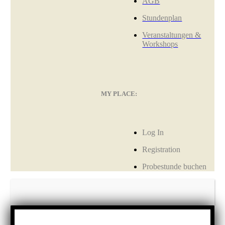
AGB
Stundenplan
Veranstaltungen &
Workshops
MY PLACE:
Log In
Registration
Probestunde buchen