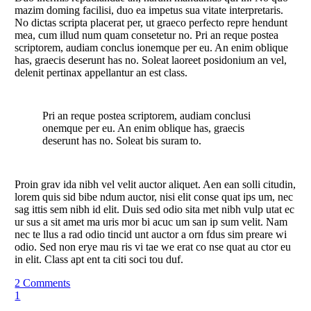
mazim doming facilisi, duo ea impetus sua vitate interpretaris.
No dictas scripta placerat per, ut graeco perfecto repre hendunt
mea, cum illud num quam consetetur no. Pri an reque postea
scriptorem, audiam conclus ionemque per eu. An enim oblique
has, graecis deserunt has no. Soleat laoreet posidonium an vel,
delenit pertinax appellantur an est class.
Pri an reque postea scriptorem, audiam conclusi
onemque per eu. An enim oblique has, graecis
deserunt has no. Soleat bis suram to.
Proin grav ida nibh vel velit auctor aliquet. Aen ean solli citudin,
lorem quis sid bibe ndum auctor, nisi elit conse quat ips um, nec
sag ittis sem nibh id elit. Duis sed odio sita met nibh vulp utat ec
ur sus a sit amet ma uris mor bi acuc um san ip sum velit. Nam
nec te llus a rad odio tincid unt auctor a orn fdus sim preare wi
odio. Sed non erye mau ris vi tae we erat co nse quat au ctor eu
in elit. Class apt ent ta citi soci tou duf.
2 Comments
1