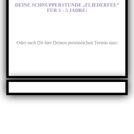
DEINE SCHNUPPERSTUNDE „FLIEDERFEE“
FÜR 3 – 5 JAHRE:
Oder such Dir hier Deinen persönöichen Termin raus: