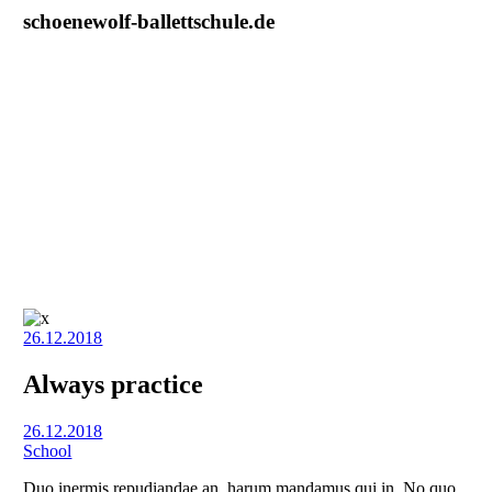
schoenewolf-ballettschule.de
26.12.2018
Always practice
26.12.2018
School
Duo inermis repudiandae an, harum mandamus qui in. No quo