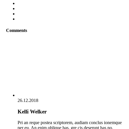
Comments
26.12.2018
Kelli Welker
Pri an reque postea scriptorem, audiam conclus ionemque
per eu. An enim oblique has, gre cis deserunt has no.