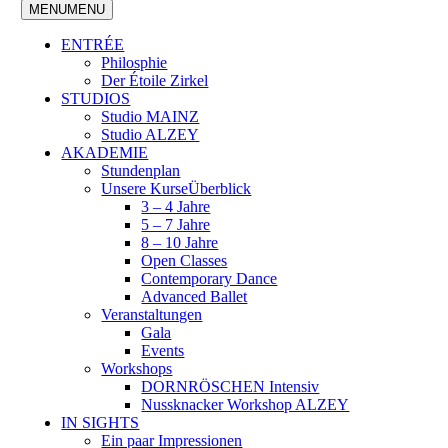
MENU
MENU
ENTRÉE
Philosphie
Der Étoile Zirkel
STUDIOS
Studio MAINZ
Studio ALZEY
AKADEMIE
Stundenplan
Unsere Kurse
Überblick
3 – 4 Jahre
5 – 7 Jahre
8 – 10 Jahre
Open Classes
Contemporary Dance
Advanced Ballet
Veranstaltungen
Gala
Events
Workshops
DORNRÖSCHEN Intensiv
Nussknacker Workshop ALZEY
IN SIGHTS
Ein paar Impressionen