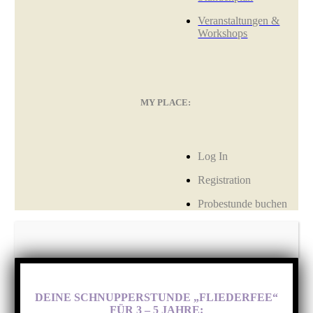
Veranstaltungen &
Workshops
MY PLACE:
Log In
Registration
Probestunde buchen
DEINE SCHNUPPERSTUNDE „FLIEDERFEE“
FÜR 3 – 5 JAHRE: