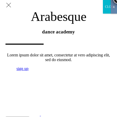
x
CLOSE
Arabesque
dance academy
Lorem ipsum dolor sit amet, consectetur at vero adipiscing elit,
sed do eiusmod.
sign up