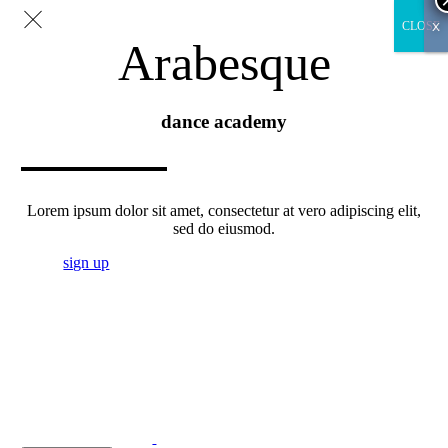
x
CLOSE
Arabesque
dance academy
Lorem ipsum dolor sit amet, consectetur at vero adipiscing elit,
sed do eiusmod.
sign up