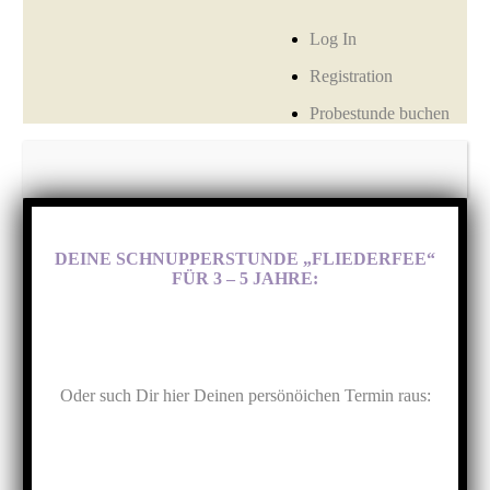
Log In
Registration
Probestunde buchen
DEINE SCHNUPPERSTUNDE „FLIEDERFEE“
FÜR 3 – 5 JAHRE:
Oder such Dir hier Deinen persönöichen Termin raus: