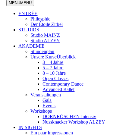
MENU
MENU
ENTRÉE
Philosphie
Der Étoile Zirkel
STUDIOS
Studio MAINZ
Studio ALZEY
AKADEMIE
Stundenplan
Unsere Kurse
Überblick
3 – 4 Jahre
5 – 7 Jahre
8 – 10 Jahre
Open Classes
Contemporary Dance
Advanced Ballet
Veranstaltungen
Gala
Events
Workshops
DORNRÖSCHEN Intensiv
Nussknacker Workshop ALZEY
IN SIGHTS
Ein paar Impressionen