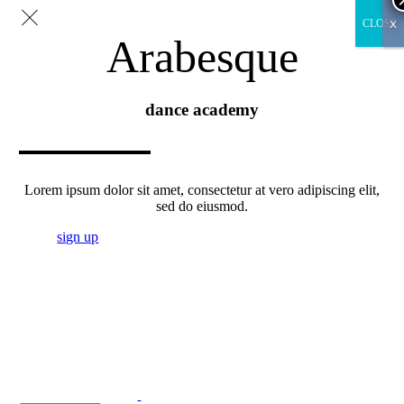
x
CLOSE
Arabesque
dance academy
Lorem ipsum dolor sit amet, consectetur at vero adipiscing elit,
sed do eiusmod.
sign up