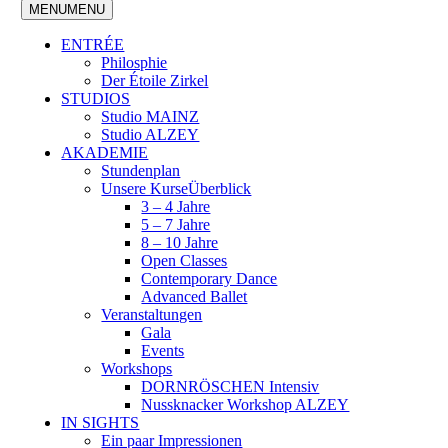
MENU
MENU
ENTRÉE
Philosphie
Der Étoile Zirkel
STUDIOS
Studio MAINZ
Studio ALZEY
AKADEMIE
Stundenplan
Unsere Kurse
Überblick
3 – 4 Jahre
5 – 7 Jahre
8 – 10 Jahre
Open Classes
Contemporary Dance
Advanced Ballet
Veranstaltungen
Gala
Events
Workshops
DORNRÖSCHEN Intensiv
Nussknacker Workshop ALZEY
IN SIGHTS
Ein paar Impressionen