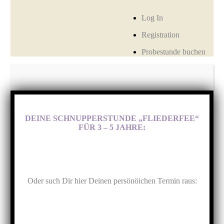
Log In
Registration
Probestunde buchen
DEINE SCHNUPPERSTUNDE „FLIEDERFEE“
FÜR 3 – 5 JAHRE:
Oder such Dir hier Deinen persönöichen Termin raus: