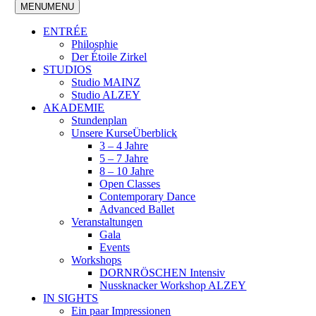
MENU
MENU
ENTRÉE
Philosphie
Der Étoile Zirkel
STUDIOS
Studio MAINZ
Studio ALZEY
AKADEMIE
Stundenplan
Unsere Kurse
Überblick
3 – 4 Jahre
5 – 7 Jahre
8 – 10 Jahre
Open Classes
Contemporary Dance
Advanced Ballet
Veranstaltungen
Gala
Events
Workshops
DORNRÖSCHEN Intensiv
Nussknacker Workshop ALZEY
IN SIGHTS
Ein paar Impressionen