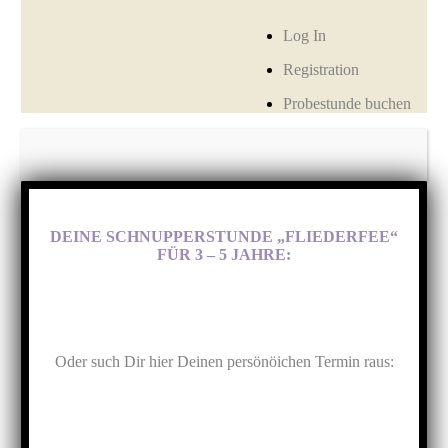
Log In
Registration
Probestunde buchen
DEINE SCHNUPPERSTUNDE „FLIEDERFEE“
FÜR 3 – 5 JAHRE:
Oder such Dir hier Deinen persönöichen Termin raus: