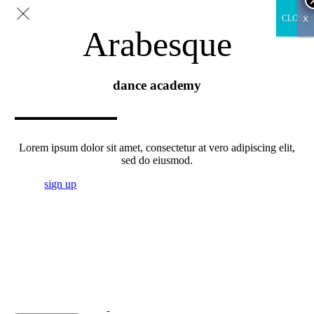
x
CLOSE
Arabesque
dance academy
Lorem ipsum dolor sit amet, consectetur at vero adipiscing elit,
sed do eiusmod.
sign up