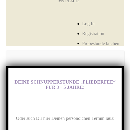
MY PLACE:
Log In
Registration
Probestunde buchen
DEINE SCHNUPPERSTUNDE „FLIEDERFEE“
FÜR 3 – 5 JAHRE:
Oder such Dir hier Deinen persönöichen Termin raus: