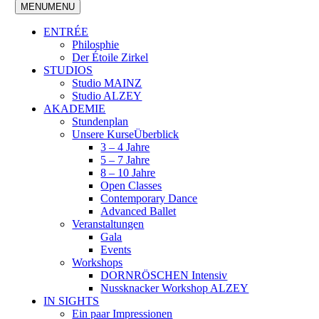
MENU
MENU
ENTRÉE
Philosphie
Der Étoile Zirkel
STUDIOS
Studio MAINZ
Studio ALZEY
AKADEMIE
Stundenplan
Unsere Kurse
Überblick
3 – 4 Jahre
5 – 7 Jahre
8 – 10 Jahre
Open Classes
Contemporary Dance
Advanced Ballet
Veranstaltungen
Gala
Events
Workshops
DORNRÖSCHEN Intensiv
Nussknacker Workshop ALZEY
IN SIGHTS
Ein paar Impressionen