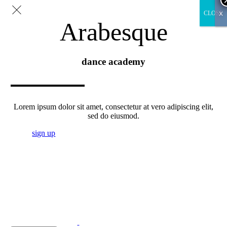
x
CLOSE
Arabesque
dance academy
Lorem ipsum dolor sit amet, consectetur at vero adipiscing elit,
sed do eiusmod.
sign up